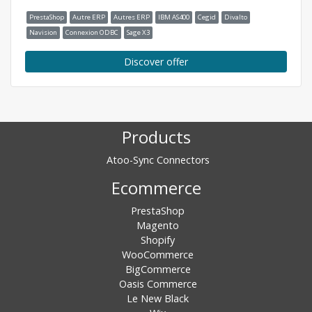
PrestaShop
Autre ERP
Autres ERP
IBM AS400
Cegid
Divalto
Navision
Connexion ODBC
Sage X3
Discover offer
Products
Atoo-Sync Connectors
Ecommerce
PrestaShop
Magento
Shopify
WooCommerce
BigCommerce
Oasis Commerce
Le New Black