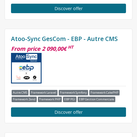
Discover offer
Atoo-Sync GesCom - EBP - Autre CMS
HT
From price 2 090,00€
Autre CMS
Framework Laravel
Framework Symfony
Framework CakePHP
Framework Zend
Framework PHP
EBP PGI
EBP Gestion Commerciale
Discover offer