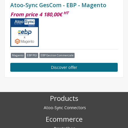
Atoo-Sync GesCom - EBP - Magento
HT
From price 4 180,00€
Magento
EBP PGI
EBP Gestion Commerciale
Discover offer
Products
Atoo-Sync Connectors
Ecommerce